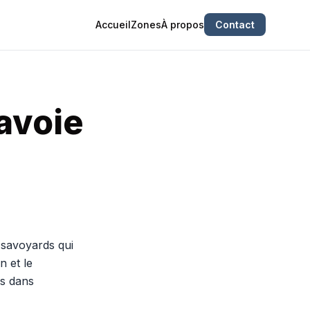
Accueil
Zones
À propos
Contact
avoie
-savoyards qui
n et le
es dans