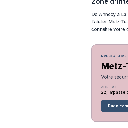
Zone d'int
De Annecy à La C
l'atelier Metz-T
connaitre votre
PRESTATAIRE
Metz-
Votre sécur
ADRESSE
22, impasse 
Page con