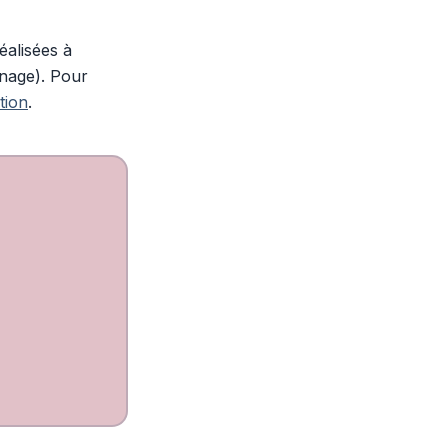
éalisées à
nnage). Pour
tion
.