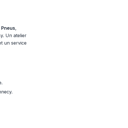
 Pneus
,
y. Un atelier
et un service
e.
nnecy.