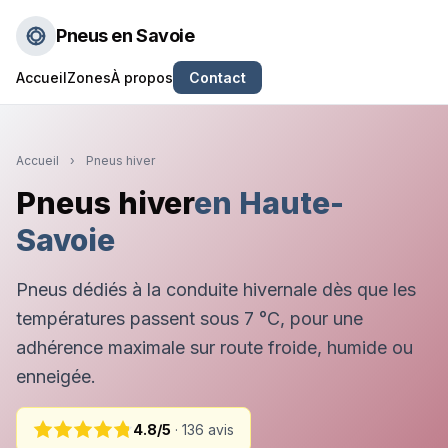
Pneus en Savoie
Accueil
Zones
À propos
Contact
Accueil
›
Pneus hiver
Pneus hiver
en Haute-
Savoie
Pneus dédiés à la conduite hivernale dès que les
températures passent sous 7 °C, pour une
adhérence maximale sur route froide, humide ou
enneigée.
4.8/5
· 136 avis