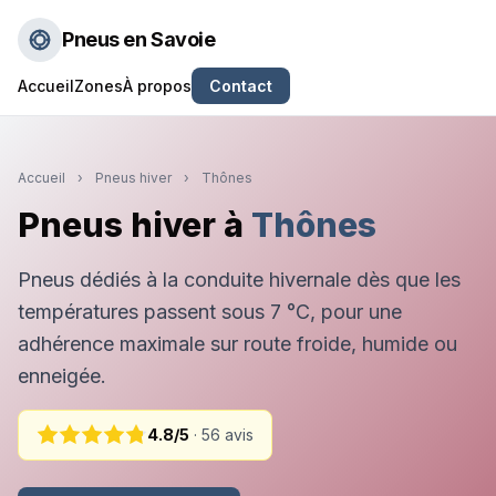
Pneus en Savoie
Accueil
Zones
À propos
Contact
Accueil
›
Pneus hiver
›
Thônes
Pneus hiver à
Thônes
Pneus dédiés à la conduite hivernale dès que les
températures passent sous 7 °C, pour une
adhérence maximale sur route froide, humide ou
enneigée.
4.8/5
· 56 avis